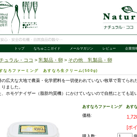
トップ
なちゅここガイド
メールマガジン
レビュー
企業情
チュラル・ココ
>
乳製品・卵
>
その他 乳製品・卵
すなろファーミング あすなろ生クリーム(500g)
勝の広大な大地で農薬・化学肥料を一切使われていない牧草で育てられ
くりました。
た、ホモゲナイザー（脂肪均質機）にかけていないので自然にとても近
あすなろファーミング あすなろ
価格:
1,7
[ポ
購入数: