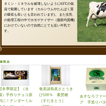
タミン・ミネラルを破壊しないように63℃の低
温で殺菌しています（カルシウムやたんぱく質
の吸収も良いとも言われています)。 また生乳
の処理工程の中でホモゲナイザー（脂肪均質機)
にかけていないので自然にとても近い牛乳で
す。
連商品
【冬季限定】（冷
奄美諸島産さとうき
蔵）手作りチョコ原
び100％ 素焚糖
あすなろファ
料に！テンダーミル
［すだきとう］
グ 手造りバ