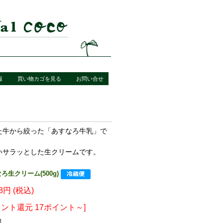
報
買い物カゴを見る
お問い合せ
た牛から絞った「あすなろ牛乳」で
いサラッとした生クリームです。
生クリーム(500g)
28円 (税込)
イント還元 17ポイント～]
個