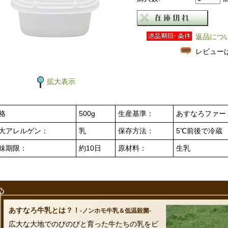
返品につ
レビュー
拡大表示
格
500g
生産基準：
あすなろファー
大アレルゲン：
乳
保存方法：
5℃前後で冷蔵
味期限：
約10日
原材料：
生乳
あすなろ牛乳とは？！
-ノンホモ牛乳＆低温殺菌-
広大な大地でのびのびと育った牛たちの乳をビ