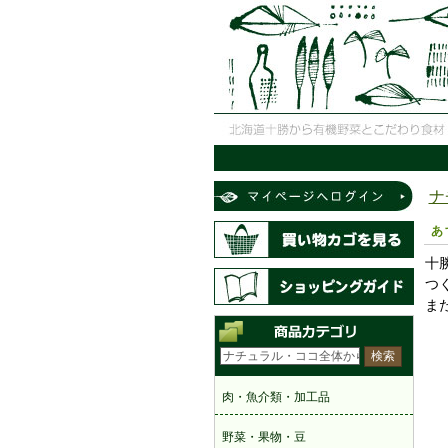
ナ
あ
十
つ
ま