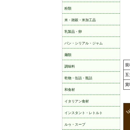
規
五
賞